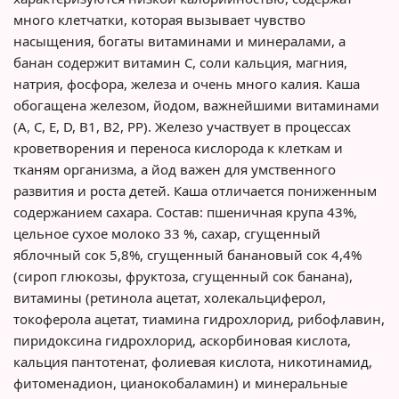
много клетчатки, которая вызывает чувство
насыщения, богаты витаминами и минералами, а
банан содержит витамин С, соли кальция, магния,
натрия, фосфора, железа и очень много калия. Каша
обогащена железом, йодом, важнейшими витаминами
(A, C, E, D, В1, В2, РР). Железо участвует в процессах
кроветворения и переноса кислорода к клеткам и
тканям организма, а йод важен для умственного
развития и роста детей. Каша отличается пониженным
содержанием сахара. Состав: пшеничная крупа 43%,
цельное сухое молоко 33 %, сахар, сгущенный
яблочный сок 5,8%, сгущенный банановый сок 4,4%
(сироп глюкозы, фруктоза, сгущенный сок банана),
витамины (ретинола ацетат, холекальциферол,
токоферола ацетат, тиамина гидрохлорид, рибофлавин,
пиридоксина гидрохлорид, аскорбиновая кислота,
кальция пантотенат, фолиевая кислота, никотинамид,
фитоменадион, цианокобаламин) и минеральные