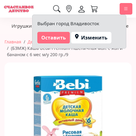
0,00 ₽
Выбран город Владивосток
Игрушки
Детское питание
Подгузники, гигиена
Оставить
Изменить
Главная
Детское питание
Каши
(БЗМЖ) Каша Беби Premium Пшеничная мол. с ябл и
бананом с 6 мес м/у 200 гр./9