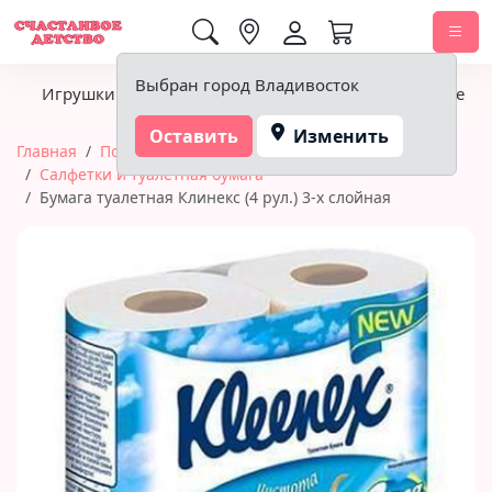
0,00 ₽
Выбран город Владивосток
Игрушки
Детское питание
Подгузники, гигиена
Оставить
Изменить
Главная
Подгузники, гигиена
Салфетки и туалетная бумага
Бумага туалетная Клинекс (4 рул.) 3-х слойная