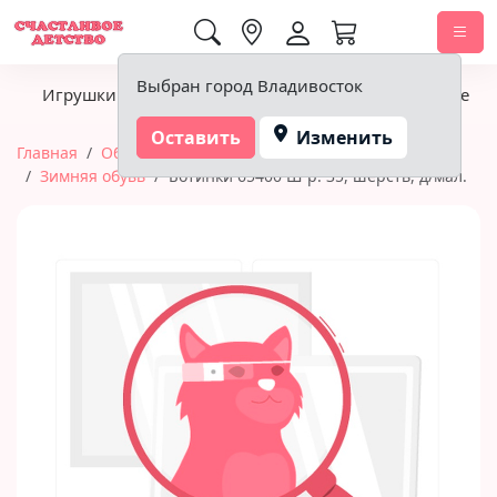
0,00 ₽
Выбран город Владивосток
Игрушки
Детское питание
Подгузники, гигиена
Оставить
Изменить
Главная
Обувь
Обувь для мальчиков и девочек
Зимняя обувь
Ботинки 65400 Ш р. 35, шерсть, д/мал.