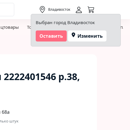
0,00 ₽
Владивосток
Выбран город Владивосток
нцтовары
Товары для творчества и хобби
Детская пло
Оставить
Изменить
2222401546 р.38,
 68а
лько штук