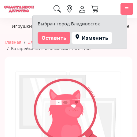
0,00 ₽
Выбран город Владивосток
Игрушки
Детское питание
Подгузники, гигиена
Оставить
Изменить
Главная
Элементы питания
Батарейка AA LR6 алкалайн 1шт. 1/48