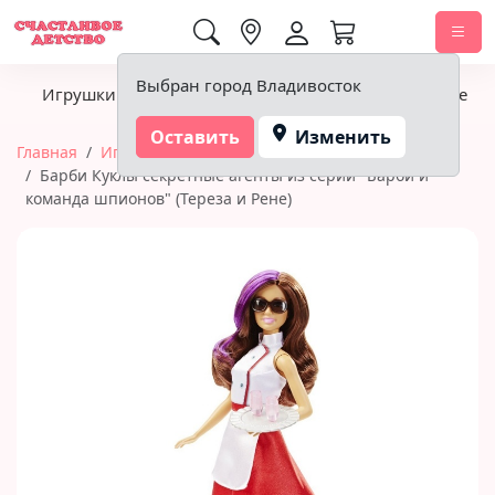
0,00 ₽
Выбран город Владивосток
Игрушки
Детское питание
Подгузники, гигиена
Оставить
Изменить
Главная
Игрушки
Куклы и пупсы
Barbie
Барби Куклы секретные агенты из серии "Барби и
команда шпионов" (Тереза и Рене)