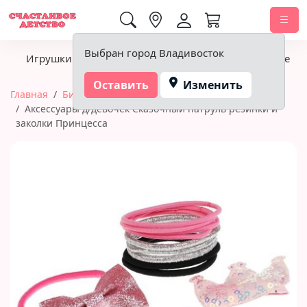
0,00 ₽
Выбран город Владивосток
Игрушки
Детское питание
Подгузники, гигиена
Оставить
Изменить
Главная
Бижутерия и украшения
Аксессуары д/девочек Сказочный патруль резинки и
заколки Принцесса