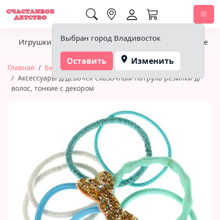
0,00 ₽
Выбран город Владивосток
Игрушки
Детское питание
Подгузники, гигиена
Оставить
Изменить
Главная
Бижутерия и украшения
Аксессуары д/девочек Сказочный патруль резинки д/
волос, тонкие c декором