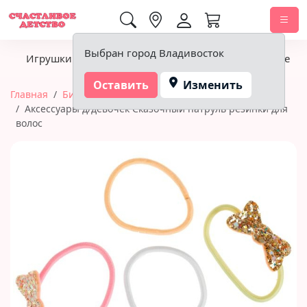
0,00 ₽
Выбран город Владивосток
Игрушки
Детское питание
Подгузники, гигиена
Оставить
Изменить
Главная
Бижутерия и украшения
Аксессуары д/девочек Сказочный патруль резинки для
волос