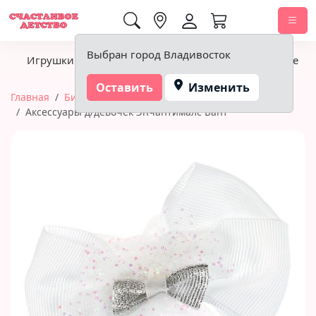
0,00 ₽
Выбран город Владивосток
Игрушки
Детское питание
Подгузники, гигиена
Оставить
Изменить
Главная
Бижутерия и украшения
Аксессуары д/девочек Энчантималс Бант