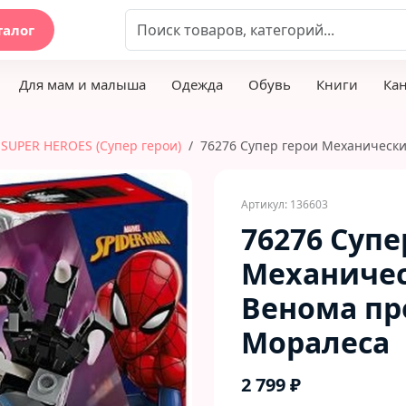
талог
Для мам и малыша
Одежда
Обувь
Книги
Ка
SUPER HEROES (Супер герои)
76276 Супер герои Механическ
Артикул: 136603
76276 Супе
Механичес
Венома пр
Моралеса
2 799 ₽