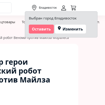
0,00 ₽
Владивосток
Выбран город Владивосток
нцтовары
Товары для творчества и хобби
Детская пло
Оставить
Изменить
ий робот Венома против Майлза Моралеса
р герои
кий робот
отив Майлза