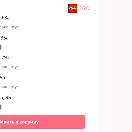
LEGO
 68а
лько штук
 35а
 79а
лько штук
5а
лько штук
, 9Б​
бавить в корзину