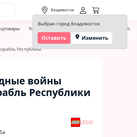
0,00 ₽
Владивосток
Выбран город Владивосток
нцтовары
Товары для творчества и хобби
Детская пло
Оставить
Изменить
корабль Республики
здные войны
рабль Республики
LEGO
5а