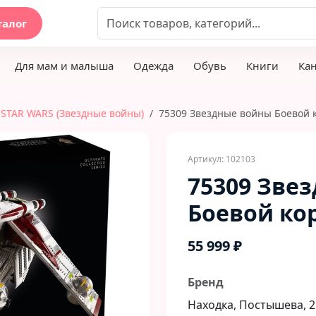
талог
Для мам и малыша
Одежда
Обувь
Книги
Ка
STAR WARS (Звездные войны)
75309 Звездные войны Боевой 
Артикул: 102103
75309 Зве
Боевой ко
55 999 ₽
Бренд
Находка, Постышева, 2