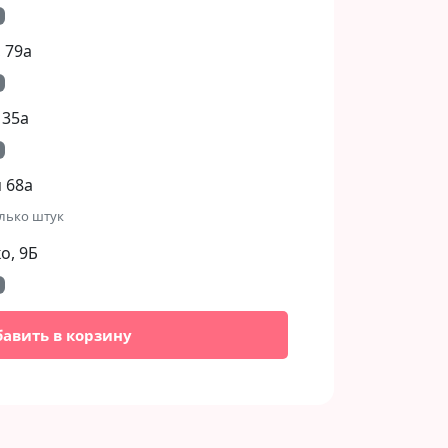
 79а
 35а
 68а
лько штук
, 9Б​
бавить в корзину