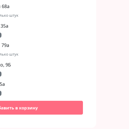
 68а
лько штук
 35а
 79а
лько штук
, 9Б​
5а
бавить в корзину