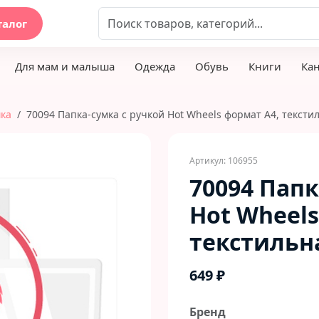
талог
Для мам и малыша
Одежда
Обувь
Книги
Ка
мка
70094 Папка-сумка с ручкой Hot Wheels формат А4, тексти
Артикул: 106955
70094 Папк
Hot Wheels
текстильн
649 ₽
Бренд