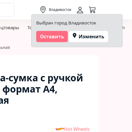
0,00 ₽
Владивосток
Выбран город Владивосток
нцтовары
Товары для творчества и хобби
Детская пло
Оставить
Изменить
льная
а-сумка с ручкой
 формат А4,
ая
Hot Wheels