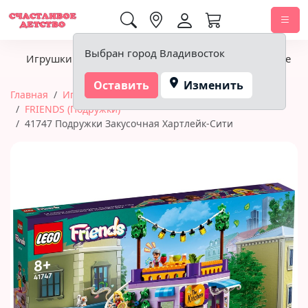
0,00 ₽
Выбран город Владивосток
Игрушки
Детское питание
Подгузники, гигиена
Оставить
Изменить
Главная
Игрушки
Конструкторы
LEGO
FRIENDS (Подружки)
41747 Подружки Закусочная Хартлейк-Сити