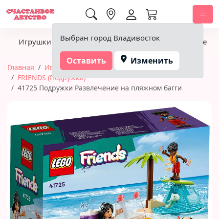
0,00 ₽
Выбран город Владивосток
Игрушки
Детское питание
Подгузники, гигиена
Оставить
Изменить
Главная
Игрушки
Конструкторы
LEGO
FRIENDS (Подружки)
41725 Подружки Развлечение на пляжном багги