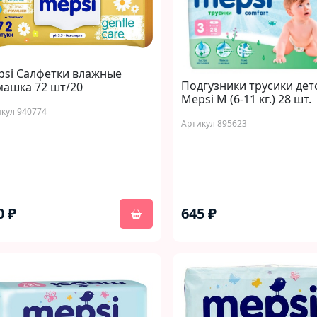
psi Салфетки влажные
Подгузники трусики дет
ашка 72 шт/20
Mepsi M (6-11 кг.) 28 шт.
кул 940774
Артикул 895623
0 ₽
645 ₽