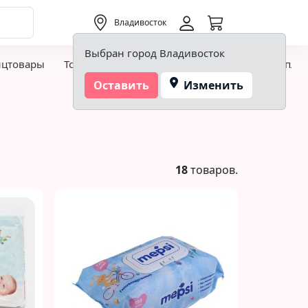
0,00 ₽
Владивосток
Выбран город Владивосток
нцтовары
Товары для творчества и хобби
Детская пло
Оставить
Изменить
18
товаров.