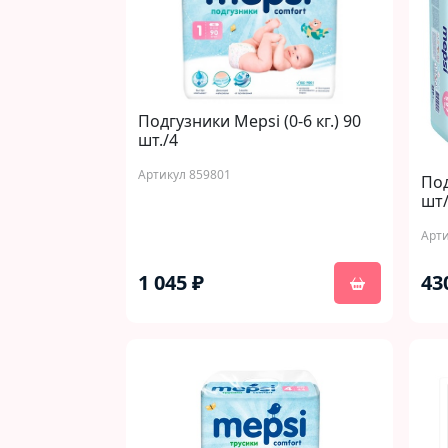
Подгузники Mepsi (0-6 кг.) 90
шт./4
Артикул 859801
Под
шт/
Арти
1 045 ₽
43