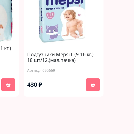
 кг.)
Подгузники Mepsi L (9-16 кг.)
18 шт/12.(мал.пачка)
Артикул 695669
430 ₽