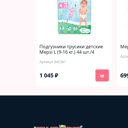
Подгузники трусики детские
Mep
Mepsi L (9-16 кг.) 44 шт./4
Арти
Артикул 845361
1 045 ₽
69