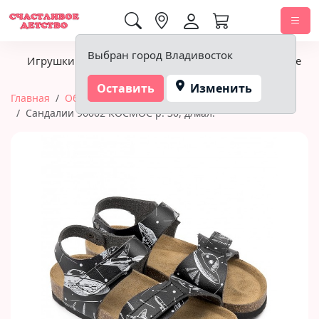
0,00 ₽
Выбран город Владивосток
Игрушки
Детское питание
Подгузники, гигиена
Оставить
Изменить
Главная
Обувь
Сандалии
Сандалии 96002 КОСМОС р. 30, д/мал.