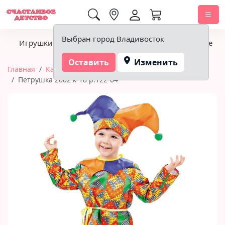
0,00 ₽
Выбран город Владивосток
Игрушки
Детское питание
Подгузники, гигиена
Оставить
Изменить
Главная
Карнавальные костюмы
Петрушка 2002 к-18 р.122-64