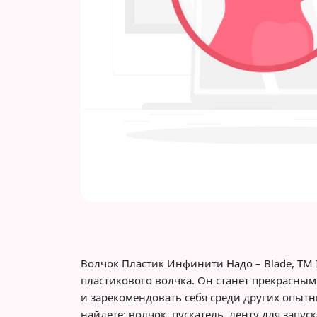
Волчок Пластик Инфинити Надо – Blade, TM 
пластикового волчка. Он станет прекрасны
и зарекомендовать себя среди других опытн
найдете: волчок, пускатель, ленту для запу