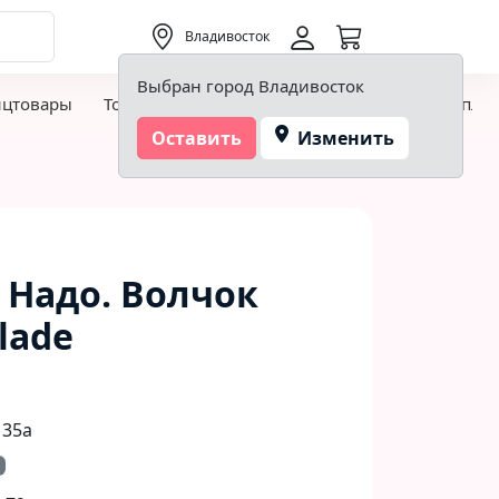
0,00 ₽
Владивосток
Выбран город Владивосток
нцтовары
Товары для творчества и хобби
Детская пло
Оставить
Изменить
Надо. Волчок
lade
 35а