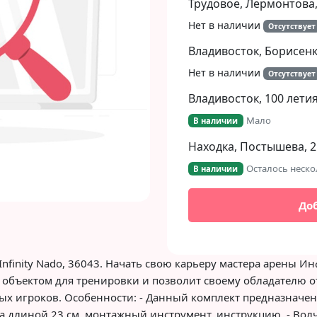
Трудовое, Лермонтова,
Нет в наличии
Отсутствует
Владивосток, Борисенко
Нет в наличии
Отсутствует
Владивосток, 100 летия
Мало
В наличии
Находка, Постышева, 2
Осталось неско
В наличии
До
Infinity Nado, 36043. Начать свою карьеру мастера арены И
м объектом для тренировки и позволит своему обладателю 
ых игроков. Особенности: - Данный комплект предназначен 
ска длиной 23 см, монтажный инструмент, инструкцию. - Вол