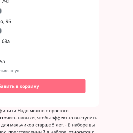
 79а
, 9Б​
 68а
5а
лько штук
бавить в корзину
нфинити Надо можно с простого
отточить навыки, чтобы эффектно выступить
для мальчиков старше 5 лет. - В наборе вы
чок, представленный в наборе, относится к