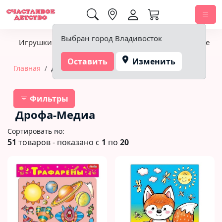
0,00 ₽
Выбран город Владивосток
Игрушки
Детское питание
Подгузники, гигиена
Оставить
Изменить
Главная
Дрофа-Медиа
Фильтры
Дрофа-Медиа
Сортировать по:
51
товаров - показано с
1
по
20