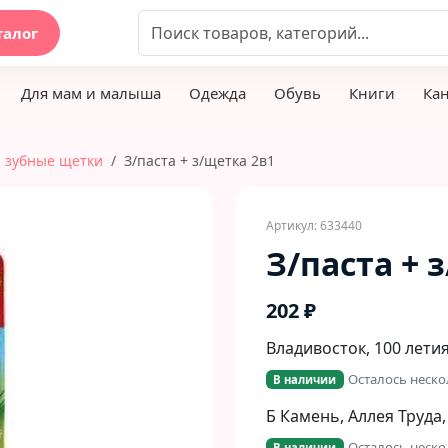
талог
Для мам и малыша
Одежда
Обувь
Книги
Ка
, зубные щетки
З/паста + з/щетка 2в1
Артикул: 633440
З/паста + 
202 ₽
Владивосток, 100 летия
Осталось неско
В наличии
Б Камень, Аллея Труда,
Осталось неско
В наличии