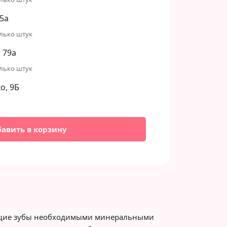
5а
лько штук
 79а
лько штук
, 9Б​
бавить в корзину
ющие зубы необходимыми минеральными