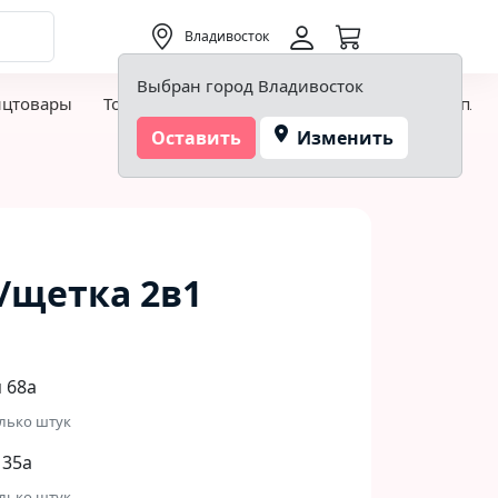
0,00 ₽
Владивосток
Выбран город Владивосток
нцтовары
Товары для творчества и хобби
Детская пло
Оставить
Изменить
з/щетка 2в1
 68а
лько штук
 35а
лько штук