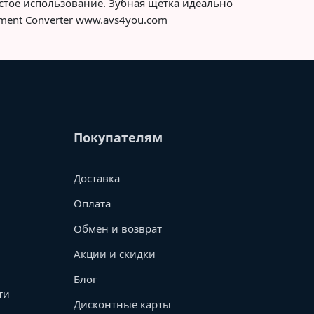
стое использование. Зубная щетка идеально
ment Converter www.avs4you.com
Покупателям
Доставка
Оплата
Обмен и возврат
Акции и скидки
Блог
ти
Дисконтные карты