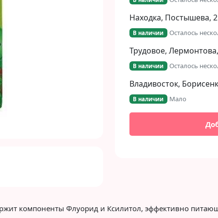
Находка, Постышева, 2
Осталось неско
В наличии
Next
Трудовое, Лермонтова,
Осталось неско
В наличии
Владивосток, Борисенко
Мало
В наличии
До
ержит компоненты Флуорид и Ксилитол, эффективно пита