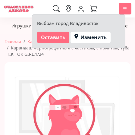
0,00 ₽
Выбран город Владивосток
Игрушки
Детское питание
Подгузники, гигиена
Оставить
Изменить
Главная
Канцтовары
MULTIART
Карандаш чернографитный с ластиком, с принтом, туба
TIK TOK GIRL,1/24